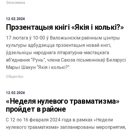
Экономика
12.02.2024
Прэзентацыя кнігі «Якія і колькі?»
17 лютага ў 10-00 ў Валожынскім раённым цэнтры
культуры адбудзецца прэзентацыя новай кнігі,
ўдзельніцы народнага літаратурна-мастацкага
аб’яднання “Рунь”, члена Саюза пісьменнікаў Беларусі
Марыі Шакун “Якія і колькі?”.
Общество
12.02.2024
«Неделя нулевого травматизма»
пройдет в районе
С 12 по 16 февраля 2024 года в рамках «Недели
нулевого травматизма» запланированы мероприятия,