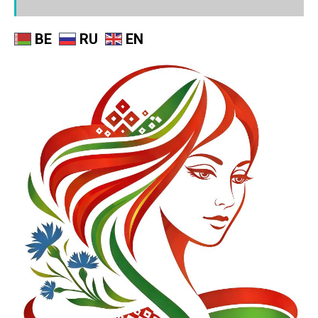
BE
RU
EN