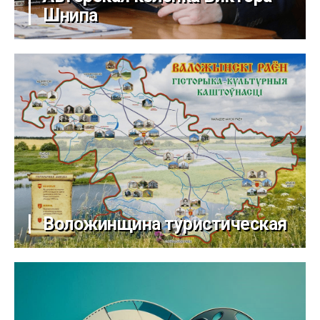
Шнипа
Воложинщина туристическая