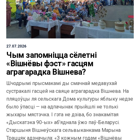
27.07.2026
Чым запомніцца сёлетні
«Вішнёвы фэст» гасцям
аграгарадка Вішнева?
Шчодрымі прысмакамі ды смачнай медавухай
сустракалі гасцей на свяце аграгарадка Вішнева. На
пляцоўцы ля сельскага Дома культуры яблыку недзе
было ўпасці — на адпачынак прыйшлі не толькі
жыхары мястэчка. І гэта не дзіва, бо знакамітая
«Дыскатэка 90-ых» аб’яднала ўжо паў-Беларусі.
Старшыня Вішнеўскага сельвыканкама Марына
Траццяк адзначыла: «З кожным годам «Вішнёвы