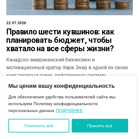
22.07.2026
Правило шести кувшинов: как
планировать бюджет, чтобы
хватало на все сферы жизни?
Канадско-американский бизнесмен и
мотивационный оратор Харв Экер в одной из своих
книг раскрыл очень действенную систему
управления капиталом – «правило шести кувшинов».
Мы ценим вашу конфиденциальность
Суть составления бюджета проста – распределение
Для обеспечения удобства пользователей сайта мы
всех доходов нужно вести по шести категориям,
используем Политику конфиденциальности
каждая из которых направлена на определенную
персональных данных
ПОДРОБНЕЕ
статью расходов. Итак, о каких же «кувшинах» идет
речь? Так автор назвал сберегательные счета,...
Отклонить всё
Принять всё
читать далее