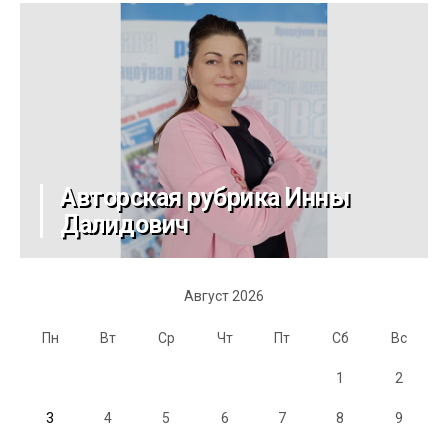
Авторская рубрика Инны
Далидович
Август 2026
Пн
Вт
Ср
Чт
Пт
Сб
Вс
1
2
3
4
5
6
7
8
9