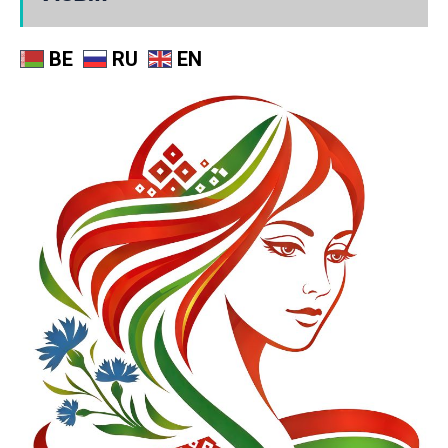
BE
RU
EN