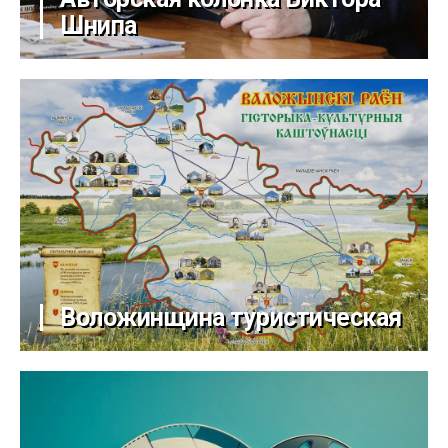
Шнипа
Воложинщина туристическая