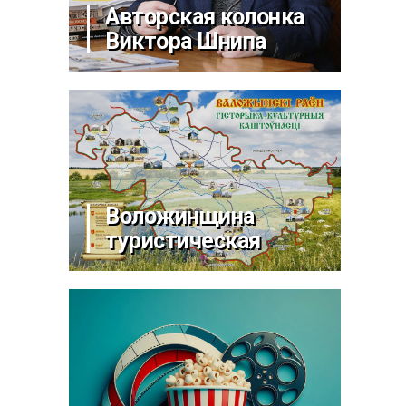
Авторская колонка
Виктора Шнипа
Воложинщина
туристическая