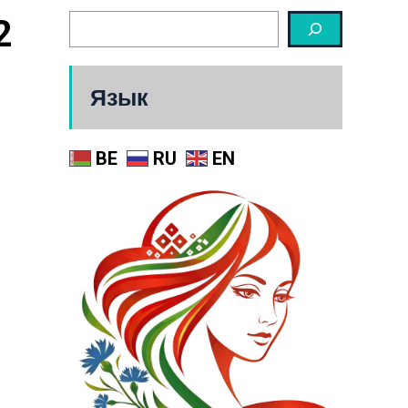
 
Язык
BE
RU
EN