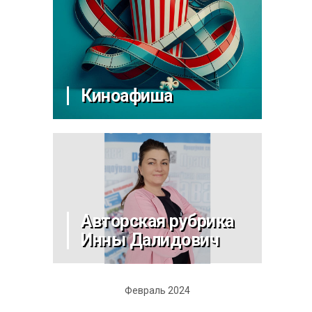
Киноафиша
Авторская рубрика
Инны Далидович
Февраль 2024