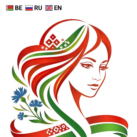
BE
RU
EN