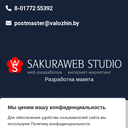
8-01772 55392
postmaster@valozhin.by
Разработка макета
Мы ценим вашу конфиденциальность
2024©VALOZHIN.BY - НОВОСТИ ВОЛОЖИНСКОГО РАЙОНА
Для обеспечения удобства пользователей сайта мы
используем Политику конфиденциальности