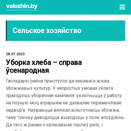
Сельское хозяйство
28.07.2023
Уборка хлеба – справа
ўсенародная
Гаспадаркі раёна прыступілі да масавага жніва
збожжавых культур. У няпростых умовах сёлета
праходзіць уборачная кампанія: уключыцца ў работу
на поўную моц аграрыям не дазваляе пераменлівае
надвор’е. Назіраецца вялікая вільготнасць збожжа,
таму тэхніку даводзіцца выводзіць у поле апоўдзень.
Да таго ж разам з каласавымі паспеў рапс, і