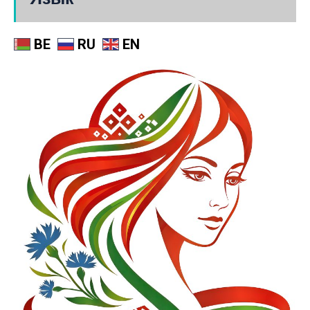
BE
RU
EN