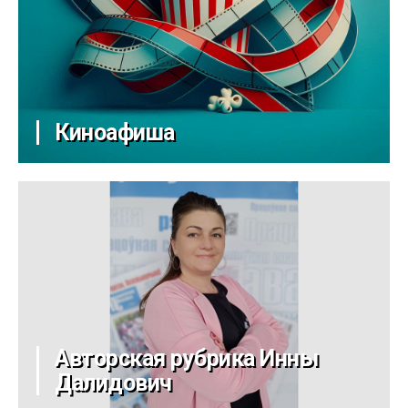
Киноафиша
Авторская рубрика Инны
Далидович