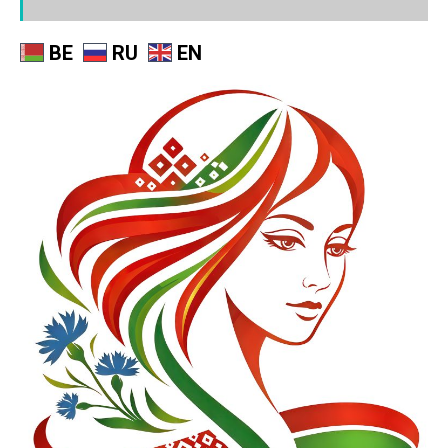
BE
RU
EN