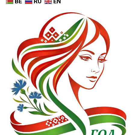
BE
RU
EN