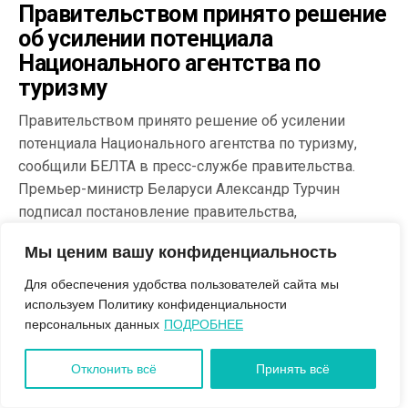
Правительством принято решение
об усилении потенциала
Национального агентства по
туризму
Правительством принято решение об усилении
потенциала Национального агентства по туризму,
сообщили БЕЛТА в пресс-службе правительства.
Премьер-министр Беларуси Александр Турчин
подписал постановление правительства,
предусматривающее передачу гуманитарно-
Мы ценим вашу конфиденциальность
образовательного РУП «Центр международных
связей» из подчинения Минобразования в
Для обеспечения удобства пользователей сайта мы
подчинение Национального агентства по туризму.
используем Политику конфиденциальности
Данное предприятие будет переименовано в РУП
персональных данных
ПОДРОБНЕЕ
«Центр развития туризма и международных связей».
Отклонить всё
Принять всё
Также предполагается усиление потенциала
Национального...
читать далее