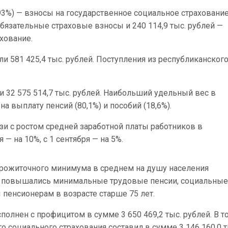
3%) — взносы на государственное социальное страхование
обязательные страховые взносы и 240 114,9 тыс. рублей —
хование.
 581 425,4 тыс. рублей. Поступления из республиканског
 32 575 514,7 тыс. рублей. Наибольший удельный вес в
 выплату пенсий (80,1%) и пособий (18,6%).
язи с ростом средней заработной платы работников в
— на 10%, с 1 сентября — на 5%.
прожиточного минимума в среднем на душу населения
е) повышались минимальные трудовые пенсии, социальные
 пенсионерам в возрасте старше 75 лет.
полнен с профицитом в сумме 3 650 469,2 тыс. рублей. В т
о социального страхования составил в сумме 3 146 160,0 т