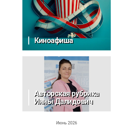
Киноафиша
Авторская рубрика
Инны Далидович
Июнь 2026