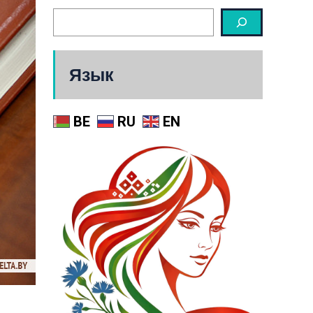
Язык
BE
RU
EN