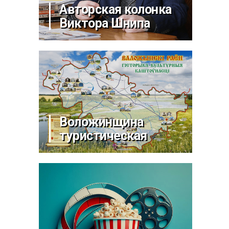
Авторская колонка
Виктора Шнипа
Воложинщина
туристическая