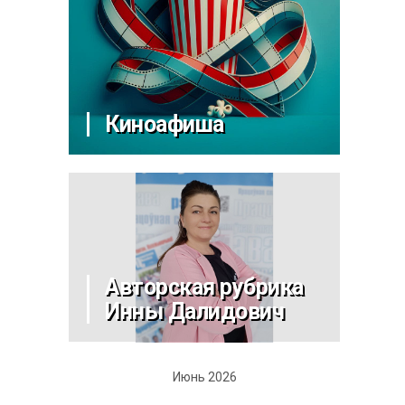
Киноафиша
Авторская рубрика
Инны Далидович
Июнь 2026