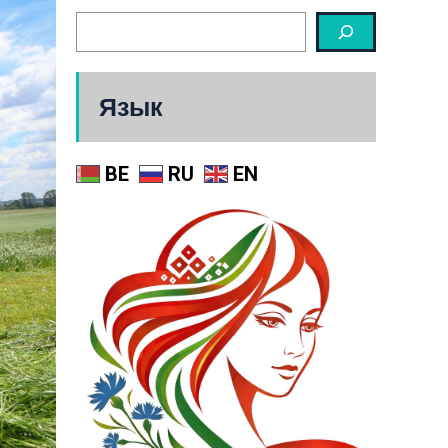
Язык
BE
RU
EN