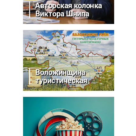
Авторская колонка
Виктора Шнипа
Воложинщина
туристическая