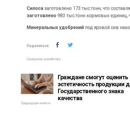
Силоса
заготовлено 173 тыс.тонн, что составля
заготовлено
983 тыс.тонн кормовых единиц, чт
Минеральных удобрений
под яровой сев накоп
Поделиться
Сельское хозяйство
Граждане смогут оценить
эстетичность продукции д
Государственного знака
качества
Предыдущая новость