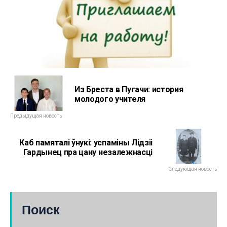
Из Бреста в Пугачи: история
молодого учителя
Предыдущая новость
Каб памяталі ўнукі: успаміны Лідзіі
Гардынец пра цану незалежнасці
Следующая новость
Поиск