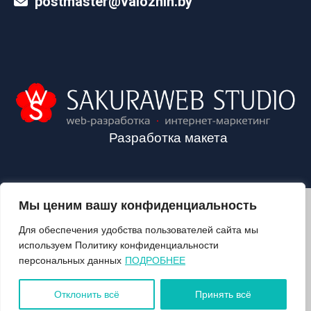
postmaster@valozhin.by
Разработка макета
Мы ценим вашу конфиденциальность
2024©VALOZHIN.BY - НОВОСТИ ВОЛОЖИНСКОГО РАЙОНА
Для обеспечения удобства пользователей сайта мы
используем Политику конфиденциальности
персональных данных
ПОДРОБНЕЕ
О ГАЗЕТЕ
ПОДПИСКА
Отклонить всё
Принять всё
КОНТАКТЫ