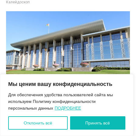
Калейдоскоп
Мы ценим вашу конфиденциальность
Для обеспечения удобства пользователей сайта мы
используем Политику конфиденциальности
22.05.2026
Нагрудный знак Управления
персональных данных
ПОДРОБНЕЕ
делами Президента учрежден в
Отклонить всё
Принять всё
Беларуси