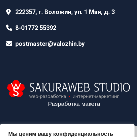
222357, г. Воложин, ул. 1 Мая, д. 3
8-01772 55392
postmaster@valozhin.by
Разработка макета
Мы ценим вашу конфиденциальность
2024©VALOZHIN.BY - НОВОСТИ ВОЛОЖИНСКОГО РАЙОНА