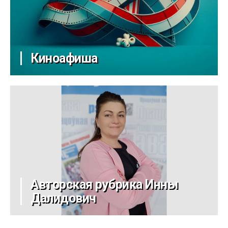
Киноафиша
Авторская рубрика Инны
Далидович