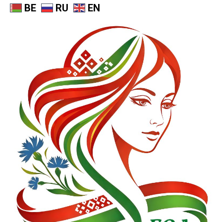
BE
RU
EN