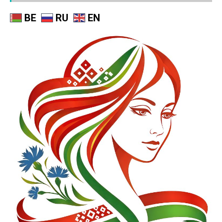
BE
RU
EN