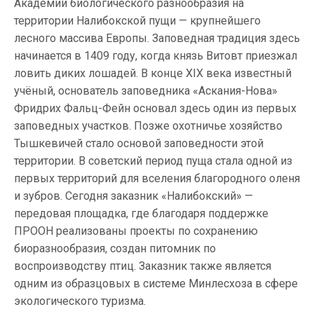
Академии биологического разнообразия на
территории Налибокской пущи — крупнейшего
лесного массива Европы. Заповедная традиция здесь
начинается в 1409 году, когда князь Витовт приезжал
ловить диких лошадей. В конце XIX века известный
учёный, основатель заповедника «Аскания-Нова»
Фридрих Фальц-Фейн основал здесь один из первых
заповедных участков. Позже охотничье хозяйство
Тышкевичей стало основой заповедности этой
территории. В советский период пуща стала одной из
первых территорий для вселения благородного оленя
и зубров. Сегодня заказник «Налибокский» —
передовая площадка, где благодаря поддержке
ПРООН реализованы проекты по сохранению
биоразнообразия, создан питомник по
воспроизводству птиц. Заказник также является
одним из образцовых в системе Минлесхоза в сфере
экологического туризма.