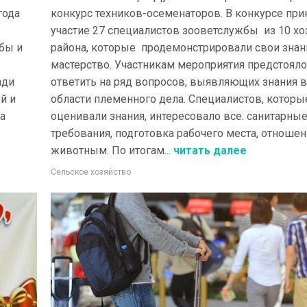
года
конкурс техников-осеменаторов. В конкурсе при
участие 27 специалистов зооветслужбы из 10 хо
бы и
района, которые продемонстрировали свои знан
мастерство. Участникам мероприятия предстояло
ади
ответить на ряд вопросов, выявляющих знания в
й и
области племенного дела. Специалистов, которы
а
оценивали знания, интересовало все: санитарны
требования, подготовка рабочего места, отношен
животным. По итогам...
читать далее
Сельское хозяйство