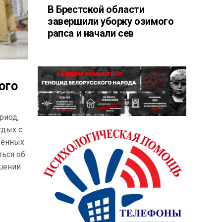
В Брестской области
завершили уборку озимого
рапса и начали сев
ого
риод,
тдых с
денных
ться об
ошении