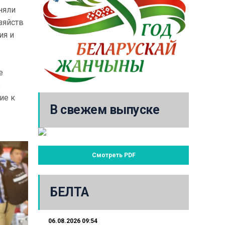
няли
зяйств
ия и
е
е
ие к
В свежем выпуске
Смотреть PDF
БЕЛТА
06.08.2026 09:54