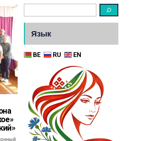
Язык
BE
RU
EN
она
кое»
кий»
йонный