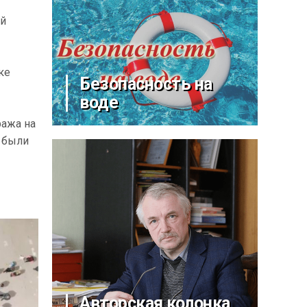
ей
ке
Безопасность на
воде
ража на
 были
Авторская колонка