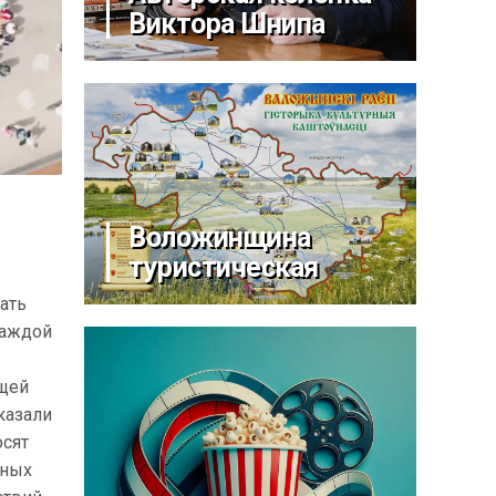
Виктора Шнипа
Воложинщина
туристическая
ать
каждой
ющей
казали
осят
ьных