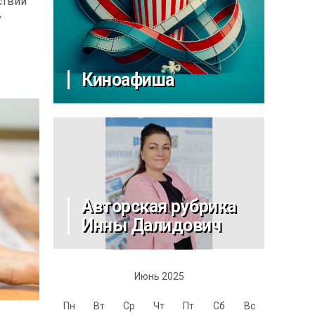
ствий
у
Киноафиша
Авторская рубрика
Инны Далидович
Июнь 2025
Пн
Вт
Ср
Чт
Пт
Сб
Вс