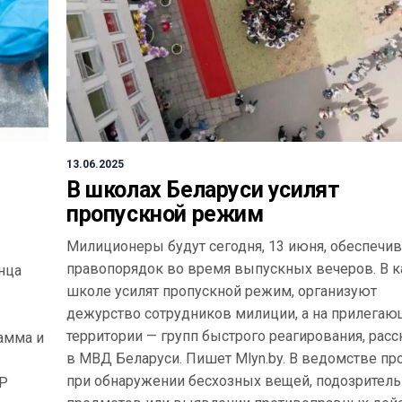
13.06.2025
В школах Беларуси усилят
пропускной режим
Милиционеры будут сегодня, 13 июня, обеспечив
правопорядок во время выпускных вечеров. В 
нца
школе усилят пропускной режим, организуют
дежурство сотрудников милиции, а на прилега
территории — групп быстрого реагирования, расс
амма и
в МВД Беларуси. Пишет Mlyn.by. В ведомстве пр
при обнаружении бесхозных вещей, подозрител
УР