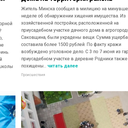
Житель Минска сообщил в милицию на минувш
неделе об обнаружении хищения имущества. Из
хозяйственной постройки, расположенной на
порной
приусадебном участке дачного дома в агрогород
?
Саковщина, были украдены вещи. Сумма ущерба
о,
составила более 1500 рублей. По факту кражи
не
возбуждено уголовное дело. С 3 по 7 июня из га
инь.
приусадебном участке в деревне Родники также
й
похищены...
читать далее
 школы
Происшествия