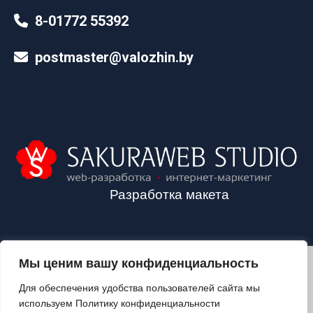
8-01772 55392
postmaster@valozhin.by
Разработка макета
Мы ценим вашу конфиденциальность
2024©VALOZHIN.BY - НОВОСТИ ВОЛОЖИНСКОГО РАЙОНА
Для обеспечения удобства пользователей сайта мы
используем Политику конфиденциальности