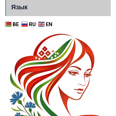
Язык
BE
RU
EN