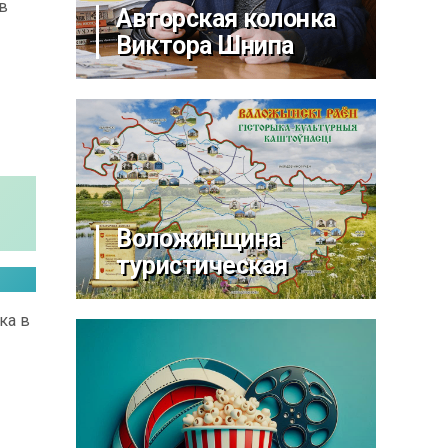
в
Авторская колонка
Виктора Шнипа
Воложинщина
туристическая
ка в