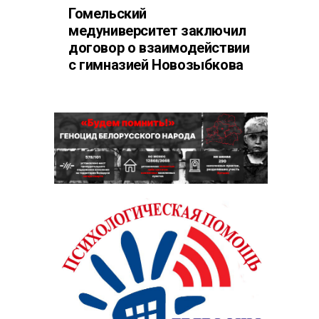
Гомельский
медуниверситет заключил
договор о взаимодействии
с гимназией Новозыбкова