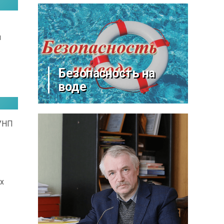
я
Безопасность на
воде
 УНП
х