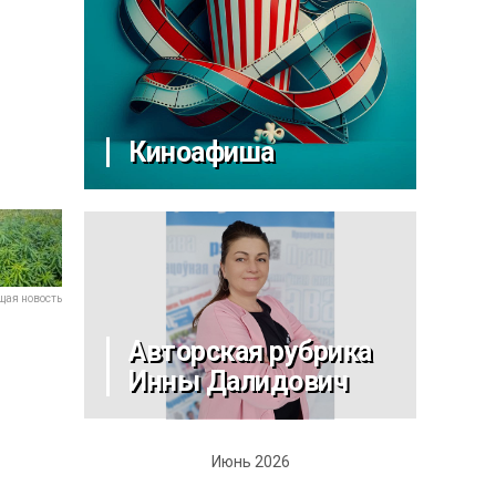
Киноафиша
ая новость
Авторская рубрика
Инны Далидович
Июнь 2026