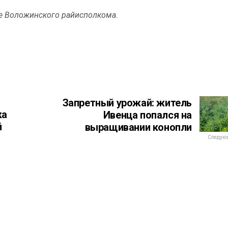
е Воложинского райисполкома.
Запретный урожай: житель
ка
Ивенца попался на
й
выращивании конопли
Следующ