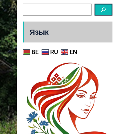
Язык
BE
RU
EN