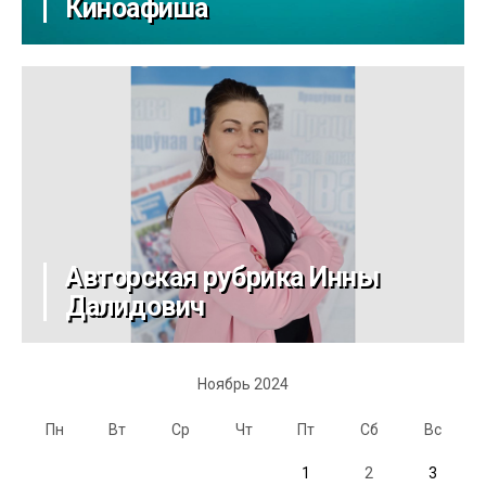
Киноафиша
Авторская рубрика Инны
Далидович
Ноябрь 2024
Пн
Вт
Ср
Чт
Пт
Сб
Вс
1
2
3