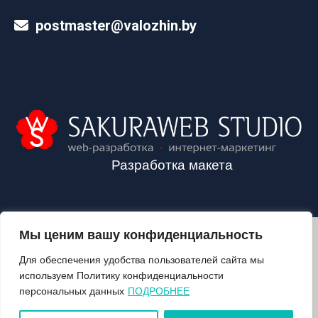
postmaster@valozhin.by
Разработка макета
Мы ценим вашу конфиденциальность
2024©VALOZHIN.BY - НОВОСТИ ВОЛОЖИНСКОГО РАЙОНА
Для обеспечения удобства пользователей сайта мы
используем Политику конфиденциальности
персональных данных
ПОДРОБНЕЕ
О ГАЗЕТЕ
ПОДПИСКА