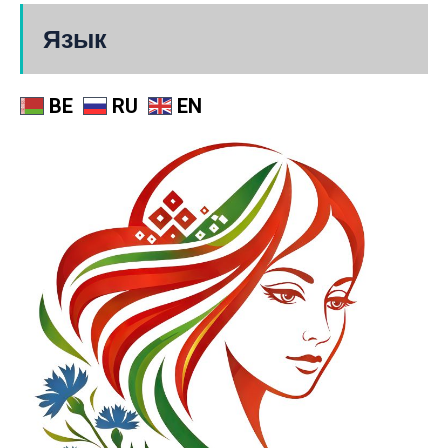
Язык
BE
RU
EN