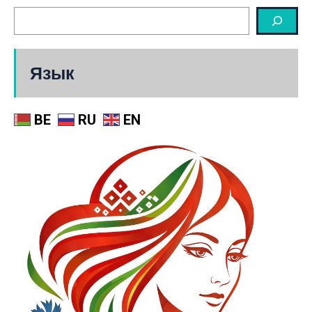
Язык
BE
RU
EN