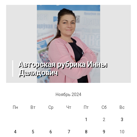
Авторская рубрика Инны
Далидович
Ноябрь 2024
Пн
Вт
Ср
Чт
Пт
Сб
Вс
1
2
3
4
5
6
7
8
9
10