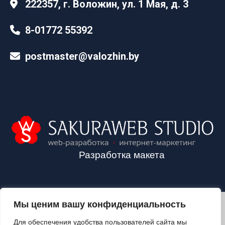
222357, г. Воложин, ул. 1 Мая, д. 3
8-01772 55392
postmaster@valozhin.by
Разработка макета
Мы ценим вашу конфиденциальность
2024©VALOZHIN.BY - НОВОСТИ ВОЛОЖИНСКОГО РАЙОНА
Для обеспечения удобства пользователей сайта мы