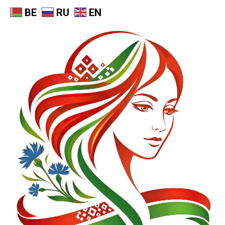
BE
RU
EN