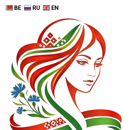
BE
RU
EN