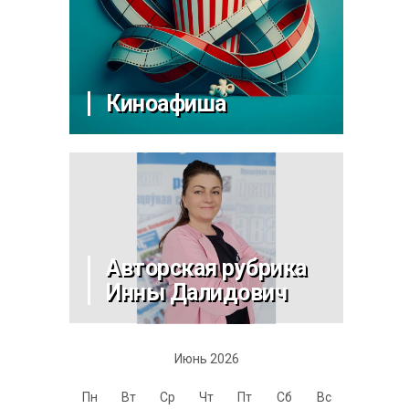
Киноафиша
Авторская рубрика
Инны Далидович
Июнь 2026
Пн
Вт
Ср
Чт
Пт
Сб
Вс