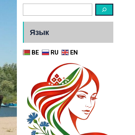
Язык
BE
RU
EN