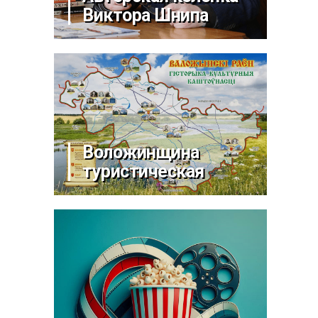
Виктора Шнипа
Воложинщина
туристическая