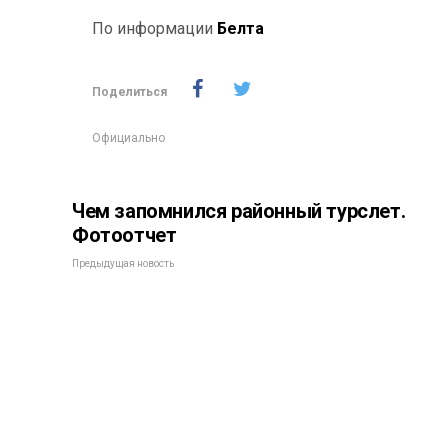
По информации
Белта
Поделиться
Официально
Чем запомнился районный турслет.
Фотоотчет
Предыдущая новость