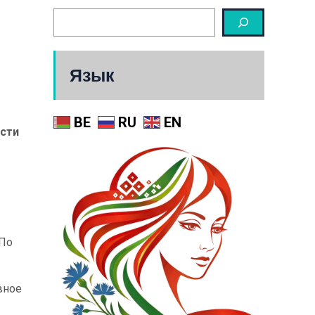
Язык
BE
RU
EN
асти
 По
вное