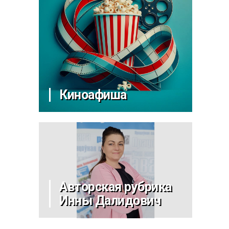
Киноафиша
Авторская рубрика
Инны Далидович