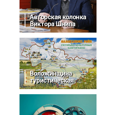
Авторская колонка
Виктора Шнипа
Воложинщина
туристическая