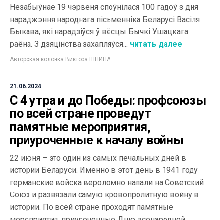
Незабыўнае 19 чэрвеня споўнілася 100 гадоў з дня
нараджэння народнага пісьменніка Беларусі Васіля
Быкава, які нарадзіўся ў вёсцы Бычкі Ушацкага
раёна. З дзяцінства захапляўся...
читать далее
Авторская колонка Виктора ШНИПА
21.06.2024
С 4 утра и до Победы: профсоюзы
по всей стране проведут
памятные мероприятия,
приуроченные к началу войны
22 июня – это один из самых печальных дней в
истории Беларуси. Именно в этот день в 1941 году
германские войска вероломно напали на Советский
Союз и развязали самую кровопролитную войну в
истории. По всей стране проходят памятные
мероприятия, приуроченные Дню всенародной