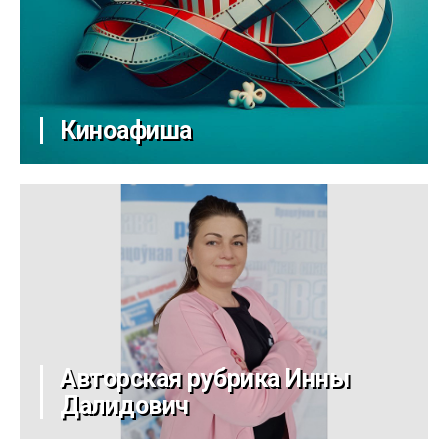
Киноафиша
Авторская рубрика Инны
Далидович