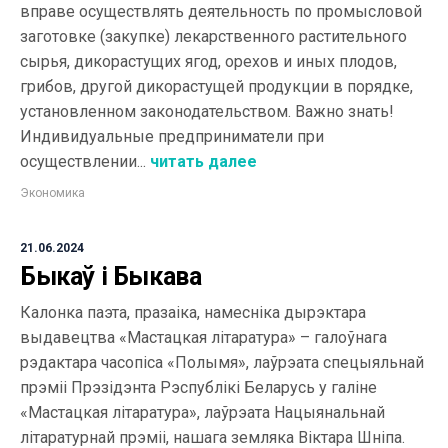
вправе осуществлять деятельность по промысловой
заготовке (закупке) лекарственного растительного
сырья, дикорастущих ягод, орехов и иных плодов,
грибов, другой дикорастущей продукции в порядке,
установленном законодательством. Важно знать!
Индивидуальные предприниматели при
осуществлении...
читать далее
Экономика
21.06.2024
Быкаў і Быкава
Калонка паэта, празаіка, намесніка дырэктара
выдавецтва «Мастацкая літаратура» – галоўнага
рэдактара часопіса «Полымя», лаўрэата спецыяльнай
прэміі Прэзідэнта Рэспублікі Беларусь у галіне
«Мастацкая літаратура», лаўрэата Нацыянальнай
літаратурнай прэміі, нашага земляка Віктара Шніпа.