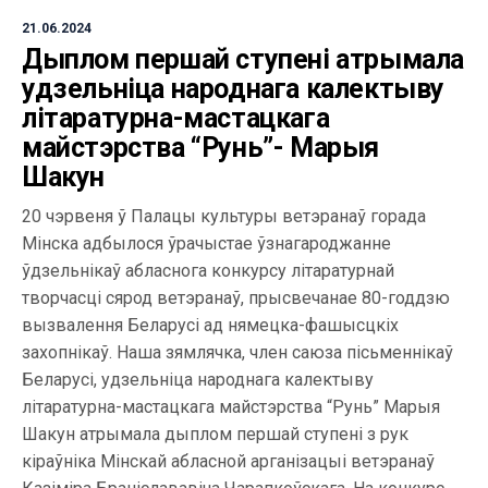
21.06.2024
Дыплом першай ступені атрымала
удзельніца народнага калектыву
літаратурна-мастацкага
майстэрства “Рунь”- Марыя
Шакун
20 чэрвеня ў Палацы культуры ветэранаў горада
Мінска адбылося ўрачыстае ўзнагароджанне
ўдзельнікаў абласнога конкурсу літаратурнай
творчасці сярод ветэранаў, прысвечанае 80-годдзю
вызвалення Беларусі ад нямецка-фашысцкіх
захопнікаў. Наша зямлячка, член саюза пісьменнікаў
Беларусі, удзельніца народнага калектыву
літаратурна-мастацкага майстэрства “Рунь” Марыя
Шакун атрымала дыплом першай ступені з рук
кіраўніка Мінскай абласной арганізацыі ветэранаў