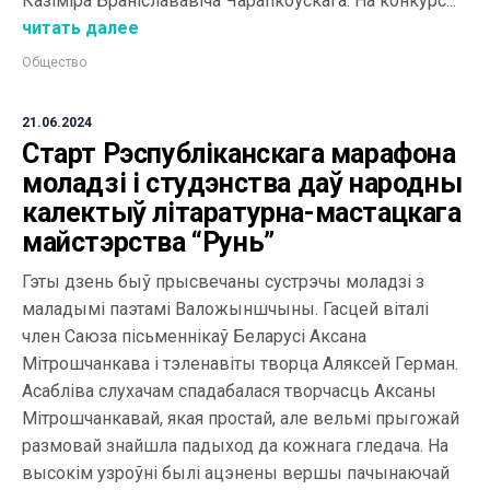
Казіміра Браніслававіча Чарапкоўскага. На конкурс...
читать далее
Общество
21.06.2024
Старт Рэспубліканскага марафона
моладзі і студэнства даў народны
калектыў літаратурна-мастацкага
майстэрства “Рунь”
Гэты дзень быў прысвечаны сустрэчы моладзі з
маладымі паэтамі Валожыншчыны. Гасцей віталі
член Саюза пісьменнікаў Беларусі Аксана
Мітрошчанкава і тэленавіты творца Аляксей Герман.
Асабліва слухачам спадабалася творчасць Аксаны
Мітрошчанкавай, якая простай, але вельмі прыгожай
размовай знайшла падыход да кожнага гледача. На
высокім узроўні былі ацэнены вершы пачынаючай