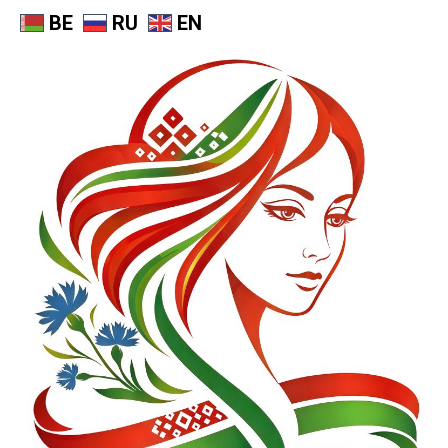
BE
RU
EN