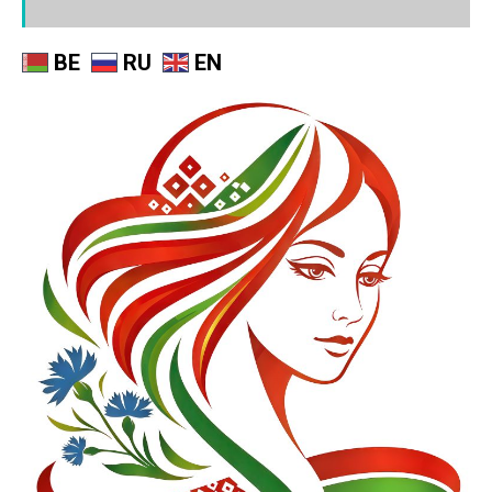
BE
RU
EN