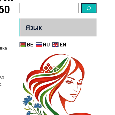
0 
Язык
BE
RU
EN
ядка
,
60
о,
я