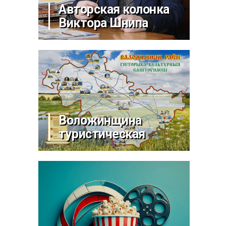
Авторская колонка
Виктора Шнипа
Воложинщина
туристическая