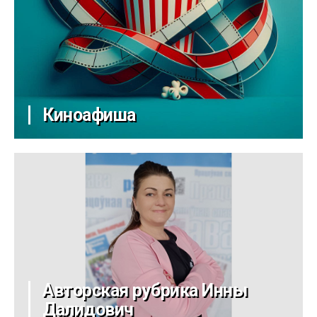
Киноафиша
Авторская рубрика Инны
Далидович