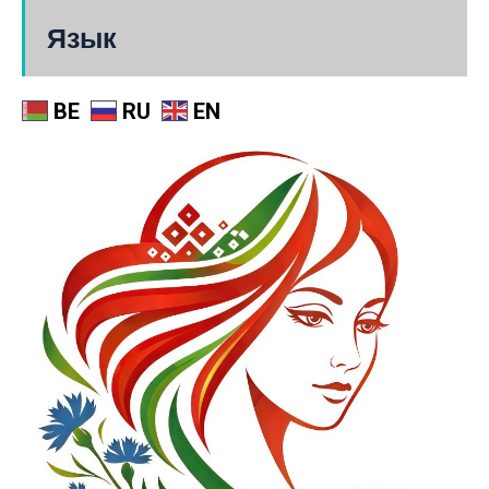
Язык
BE
RU
EN