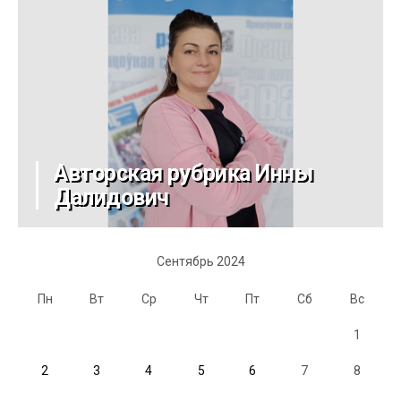
Авторская рубрика Инны
Далидович
Сентябрь 2024
Пн
Вт
Ср
Чт
Пт
Сб
Вс
1
2
3
4
5
6
7
8