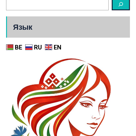
Язык
BE
RU
EN