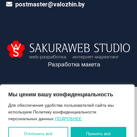
postmaster@valozhin.by
Разработка макета
Мы ценим вашу конфиденциальность
2024©VALOZHIN.BY - НОВОСТИ ВОЛОЖИНСКОГО РАЙОНА
Для обеспечения удобства пользователей сайта мы
используем Политику конфиденциальности
персональных данных
ПОДРОБНЕЕ
О ГАЗЕТЕ
ПОДПИСКА
Отклонить всё
Принять всё
КОНТАКТЫ