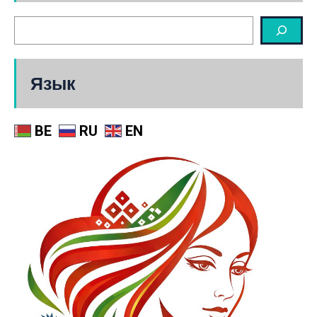
Язык
BE
RU
EN