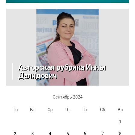
Авторская рубрика Инны
Далидович
Сентябрь 2024
Пн
Вт
Ср
Чт
Пт
Сб
Вс
1
2
3
4
5
6
7
8