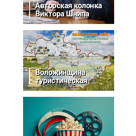
Авторская колонка
Виктора Шнипа
Воложинщина
туристическая