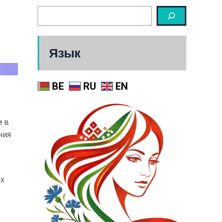
Язык
BE
RU
EN
и в
ния
ых