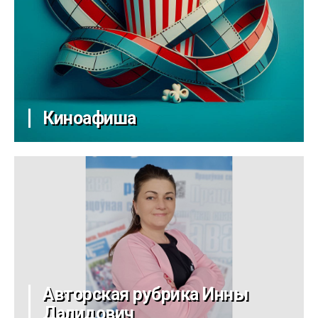
Киноафиша
Авторская рубрика Инны
Далидович