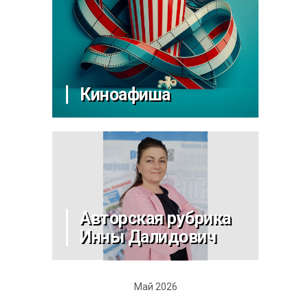
Киноафиша
Авторская рубрика
Инны Далидович
Май 2026