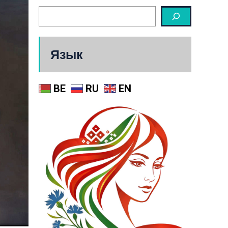
Язык
BE
RU
EN