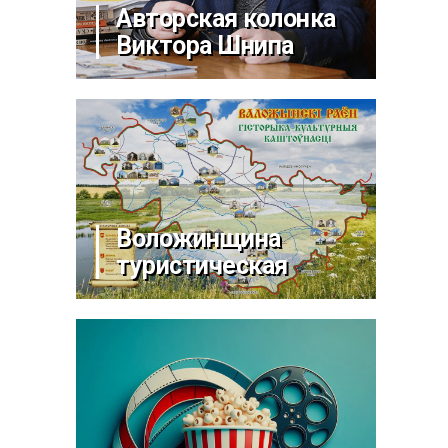
Авторская колонка
Виктора Шнипа
Воложинщина
туристическая