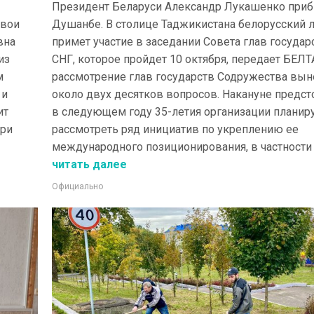
Президент Беларуси Александр Лукашенко при
свои
Душанбе. В столице Таджикистана белорусский 
вна
примет участие в заседании Совета глав государ
из
СНГ, которое пройдет 10 октября, передает БЕЛТ
м
рассмотрение глав государств Содружества вын
 и
около двух десятков вопросов. Накануне предс
ит
в следующем году 35-летия организации планир
при
рассмотреть ряд инициатив по укреплению ее
международного позиционирования, в частности о
читать далее
Официально