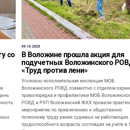
09.10.2025
гу со
В Воложине прошла акция для
подучетных Воложинского РОВ
«Труд против лени»
Уголовно-исполнительная инспекция МОБ
ия
Воложинского РОВД совместно с отделом охра
день
правопорядка и профилактики МОБ Воложинско
рность
РОВД и РУП Воложинский ЖКХ провели практич
мероприятие по привлечению к общественно
нных
полезному труду ранее судимых не работающих
трудоспособного возраста, состоящих на учёте в