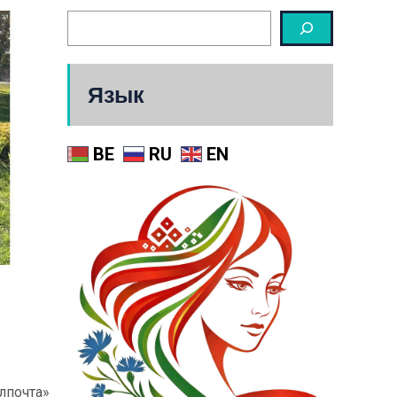
Язык
BE
RU
EN
лпочта»