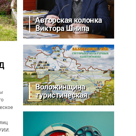
Авторская колонка
Виктора Шнипа
Д
Воложинщина
ны
туристическая
го
еское
 лиц
 УИИ.