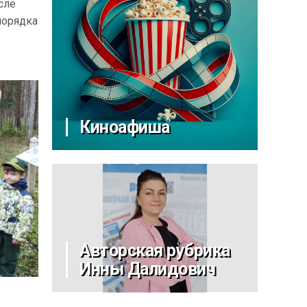
сле
порядка
Киноафиша
Авторская рубрика
Инны Далидович