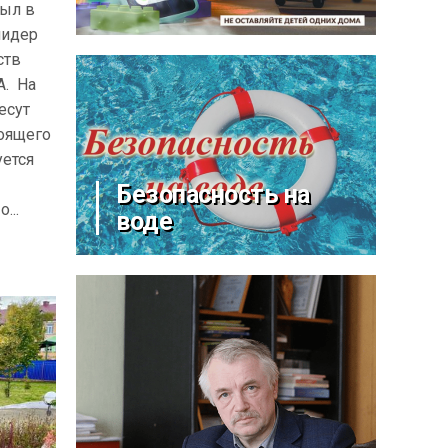
был в
лидер
ств
А. На
есут
тоящего
уется
Безопасность на
...
воде