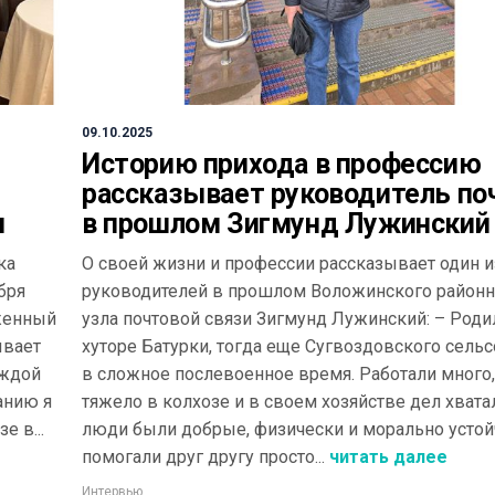
09.10.2025
Историю прихода в профессию
рассказывает руководитель п
м
в прошлом Зигмунд Лужинский
ка
О своей жизни и профессии рассказывает один и
бря
руководителей в прошлом Воложинского районн
уженный
узла почтовой связи Зигмунд Лужинский: – Родил
ывает
хуторе Батурки, тогда еще Сугвоздовского сельс
аждой
в сложное послевоенное время. Работали много,
анию я
тяжело в колхозе и в своем хозяйстве дел хвата
е в...
люди были добрые, физически и морально устой
помогали друг другу просто...
читать далее
Интервью