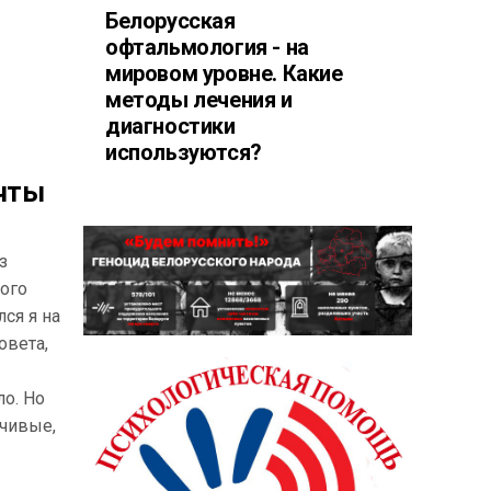
Белорусская
офтальмология - на
мировом уровне. Какие
методы лечения и
диагностики
используются?
очты
з
ого
ся я на
овета,
ло. Но
чивые,