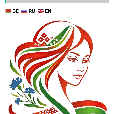
BE
RU
EN