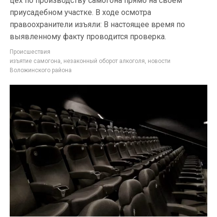
цех по производству самогона прямо на своем
приусадебном участке. В ходе осмотра
правоохранители изъяли: В настоящее время по
выявленному факту проводится проверка.
Происшествия
изъятие самогона
,
незаконный оборот алкоголя
,
новости
Воложинского района