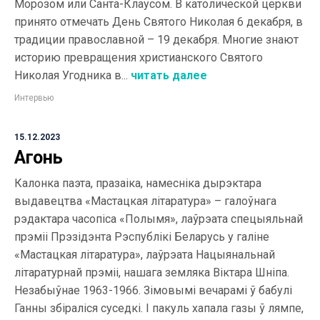
Морозом или Санта-Клаусом. В католической церкви
принято отмечать День Святого Николая 6 декабря, в
традиции православной – 19 декабря. Многие знают
историю превращения христианского Святого
Николая Угодника в...
читать далее
Интервью
15.12.2023
Агонь
Калонка паэта, празаіка, намесніка дырэктара
выдавецтва «Мастацкая літаратура» – галоўнага
рэдактара часопіса «Полымя», лаўрэата спецыяльнай
прэміі Прэзідэнта Рэспублікі Беларусь у галіне
«Мастацкая літаратура», лаўрэата Нацыянальнай
літаратурнай прэміі, нашага земляка Віктара Шніпа.
Незабыўнае 1963-1966. Зімовымі вечарамі ў бабулі
Ганны збіраліся суседкі. І пакуль хапала газы ў лямпе,