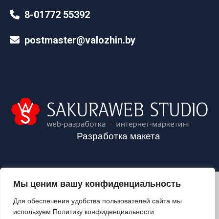
8-01772 55392
postmaster@valozhin.by
Разработка макета
Мы ценим вашу конфиденциальность
2024©VALOZHIN.BY - НОВОСТИ ВОЛОЖИНСКОГО РАЙОНА
Для обеспечения удобства пользователей сайта мы
используем Политику конфиденциальности