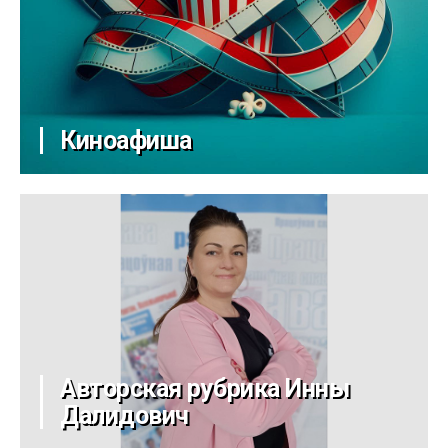
Киноафиша
Авторская рубрика Инны
Далидович