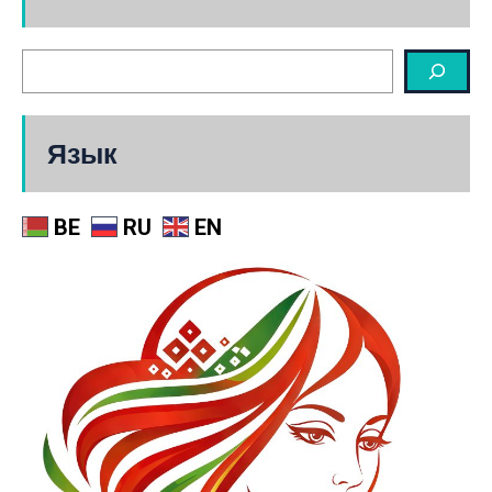
Язык
BE
RU
EN