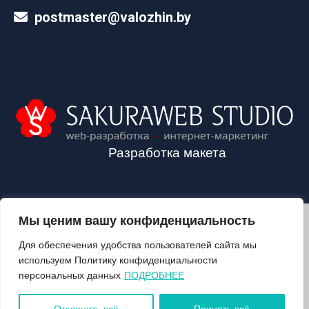
postmaster@valozhin.by
Разработка макета
Мы ценим вашу конфиденциальность
2024©VALOZHIN.BY - НОВОСТИ ВОЛОЖИНСКОГО РАЙОНА
Для обеспечения удобства пользователей сайта мы
используем Политику конфиденциальности
персональных данных
ПОДРОБНЕЕ
О ГАЗЕТЕ
ПОДПИСКА