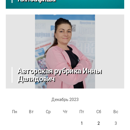
Авторская рубрика Инны
Далидович
Декабрь 2023
Пн
Вт
Ср
Чт
Пт
Сб
Вс
1
2
3