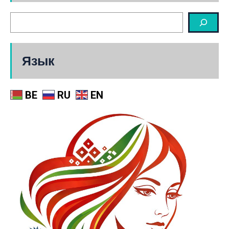
Язык
BE
RU
EN