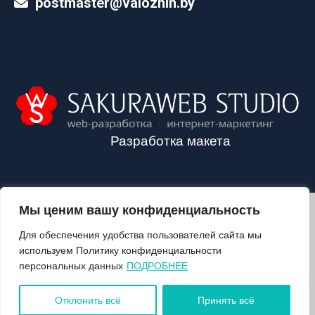
postmaster@valozhin.by
Разработка макета
Мы ценим вашу конфиденциальность
2024©VALOZHIN.BY - НОВОСТИ ВОЛОЖИНСКОГО РАЙОНА
Для обеспечения удобства пользователей сайта мы
используем Политику конфиденциальности
персональных данных
ПОДРОБНЕЕ
О ГАЗЕТЕ
ПОДПИСКА
Отклонить всё
Принять всё
КОНТАКТЫ