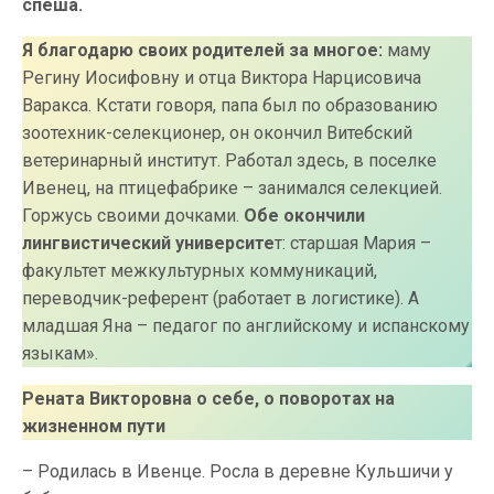
спеша.
Я благодарю своих родителей за многое:
маму
Регину Иосифовну и отца Виктора Нарцисовича
Варакса. Кстати говоря, папа был по образованию
зоотехник-селекционер, он окончил Витебский
ветеринарный институт. Работал здесь, в поселке
Ивенец, на птицефабрике – занимался селекцией.
Горжусь своими дочками.
Обе окончили
лингвистический университе
т: старшая Мария –
факультет межкультурных коммуникаций,
переводчик-референт (работает в логистике). А
младшая Яна – педагог по английскому и испанскому
языкам».
Рената Викторовна о себе, о поворотах на
жизненном пути
– Родилась в Ивенце. Росла в деревне Кульшичи у