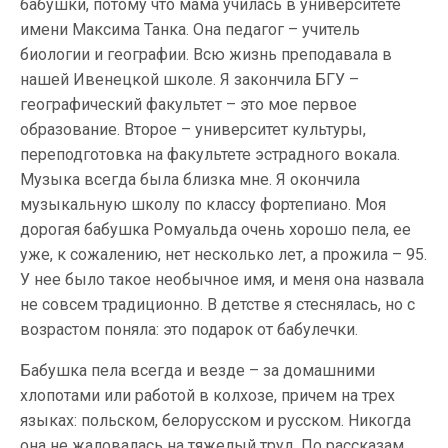
бабушки, потому что мама училась в университете
имени Максима Танка. Она педагог – учитель
биологии и географии. Всю жизнь преподавала в
нашей Ивенецкой школе. Я закончила БГУ –
географический факультет – это мое первое
образование. Второе – университет культуры,
переподготовка на факультете эстрадного вокала.
Музыка всегда была близка мне. Я окончила
музыкальную школу по классу фортепиано. Моя
дорогая бабушка Ромуальда очень хорошо пела, ее
уже, к сожалению, нет несколько лет, а прожила – 95.
У нее было такое необычное имя, и меня она назвала
не совсем традиционно. В детстве я стеснялась, но с
возрастом поняла: это подарок от бабулечки.
Бабушка пела всегда и везде – за домашними
хлопотами или работой в колхозе, причем на трех
языках: польском, белорусском и русском. Никогда
она не жаловалась на тяжелый труд. По рассказам