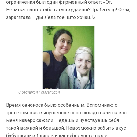
ограничения был один фирменный ответ: «От,
Ренатка, нашто табе гэтыя худзенні? Трэба есці! Села,
зарагатала – ды з’ела тое, што хочаш!».
С бабушкой Ромуальдой
Время сенокоса было особенным. Вспоминаю с
трепетом, как высушенное сено складывали на воз,
меня наверх сажали – едешь и чувствуешь себя
такой важной и большой. Невозможно забыть вкус
бабушкиных блинов и картофельного пюре,