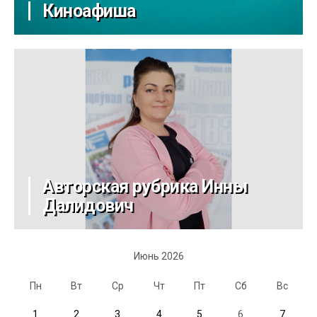
Киноафиша
Авторская рубрика Инны
Далидович
Июнь 2026
Пн
Вт
Ср
Чт
Пт
Сб
Вс
1
2
3
4
5
6
7