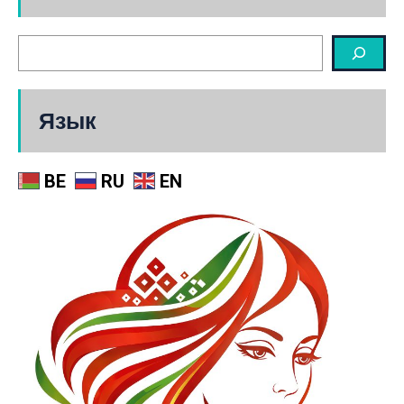
Язык
BE
RU
EN