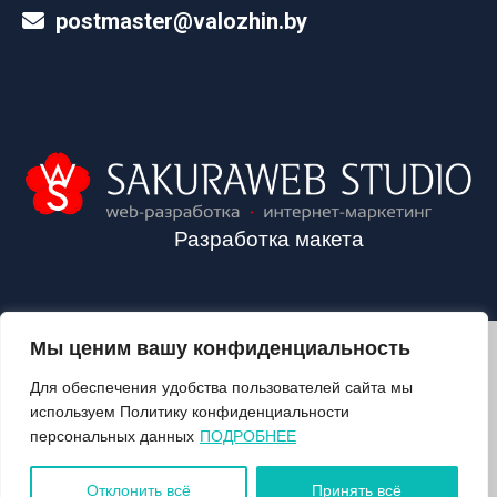
postmaster@valozhin.by
Разработка макета
Мы ценим вашу конфиденциальность
2024©VALOZHIN.BY - НОВОСТИ ВОЛОЖИНСКОГО РАЙОНА
Для обеспечения удобства пользователей сайта мы
используем Политику конфиденциальности
персональных данных
ПОДРОБНЕЕ
О ГАЗЕТЕ
ПОДПИСКА
Отклонить всё
Принять всё
КОНТАКТЫ