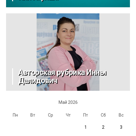
Авторская рубрика Инны
Далидович
Май 2026
Пн
Вт
Ср
Чт
Пт
Сб
Вс
1
2
3